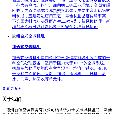
一些含有臭气、粉尘、细菌病毒等工业环境；高 效能量
回收：内置叉流式金属热交换芯体，主要由亲水铝箔材
料制成，五层卷边密闭工艺，寿命长且温度传导率高，
不会因为排气的渗透而产生二次污染；新风预处理：新
增加表冷段可以让新风换气机完全处理新风负荷
组合式空调机组
组合式空调机组是由各种空气处理功能段组装而成的一
种空气处理设备。适用于阻力大于100Pa的空调系统。
机组空气处理功能段有空气混合、均流、过滤、冷却、
一次和二次加热、去湿、加湿、送风机、回风机、喷
水、消声、热回收等单元体。
查看更多+
关于我们
德州新佳空调设备有限公司始终致力于发展风机盘管，新佳