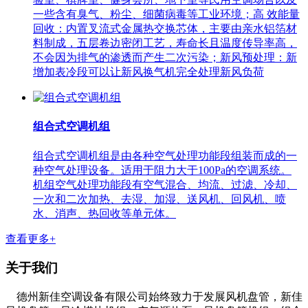
一些含有臭气、粉尘、细菌病毒等工业环境；高 效能量
回收：内置叉流式金属热交换芯体，主要由亲水铝箔材
料制成，五层卷边密闭工艺，寿命长且温度传导率高，
不会因为排气的渗透而产生二次污染；新风预处理：新
增加表冷段可以让新风换气机完全处理新风负荷
组合式空调机组
组合式空调机组是由各种空气处理功能段组装而成的一
种空气处理设备。适用于阻力大于100Pa的空调系统。
机组空气处理功能段有空气混合、均流、过滤、冷却、
一次和二次加热、去湿、加湿、送风机、回风机、喷
水、消声、热回收等单元体。
查看更多+
关于我们
德州新佳空调设备有限公司始终致力于发展风机盘管，新佳