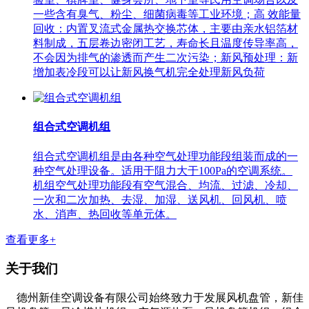
一些含有臭气、粉尘、细菌病毒等工业环境；高 效能量
回收：内置叉流式金属热交换芯体，主要由亲水铝箔材
料制成，五层卷边密闭工艺，寿命长且温度传导率高，
不会因为排气的渗透而产生二次污染；新风预处理：新
增加表冷段可以让新风换气机完全处理新风负荷
组合式空调机组
组合式空调机组是由各种空气处理功能段组装而成的一
种空气处理设备。适用于阻力大于100Pa的空调系统。
机组空气处理功能段有空气混合、均流、过滤、冷却、
一次和二次加热、去湿、加湿、送风机、回风机、喷
水、消声、热回收等单元体。
查看更多+
关于我们
德州新佳空调设备有限公司始终致力于发展风机盘管，新佳