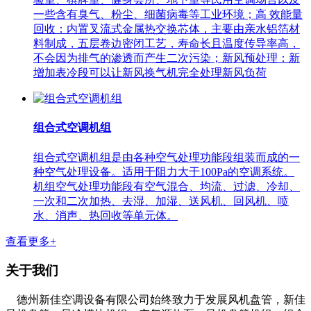
一些含有臭气、粉尘、细菌病毒等工业环境；高 效能量
回收：内置叉流式金属热交换芯体，主要由亲水铝箔材
料制成，五层卷边密闭工艺，寿命长且温度传导率高，
不会因为排气的渗透而产生二次污染；新风预处理：新
增加表冷段可以让新风换气机完全处理新风负荷
组合式空调机组
组合式空调机组是由各种空气处理功能段组装而成的一
种空气处理设备。适用于阻力大于100Pa的空调系统。
机组空气处理功能段有空气混合、均流、过滤、冷却、
一次和二次加热、去湿、加湿、送风机、回风机、喷
水、消声、热回收等单元体。
查看更多+
关于我们
德州新佳空调设备有限公司始终致力于发展风机盘管，新佳