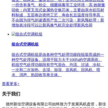
一些含有臭气、粉尘、细菌病毒等工业环境；高 效能量
回收：内置叉流式金属热交换芯体，主要由亲水铝箔材
料制成，五层卷边密闭工艺，寿命长且温度传导率高，
不会因为排气的渗透而产生二次污染；新风预处理：新
增加表冷段可以让新风换气机完全处理新风负荷
组合式空调机组
组合式空调机组是由各种空气处理功能段组装而成的一
种空气处理设备。适用于阻力大于100Pa的空调系统。
机组空气处理功能段有空气混合、均流、过滤、冷却、
一次和二次加热、去湿、加湿、送风机、回风机、喷
水、消声、热回收等单元体。
查看更多+
关于我们
德州新佳空调设备有限公司始终致力于发展风机盘管，新佳